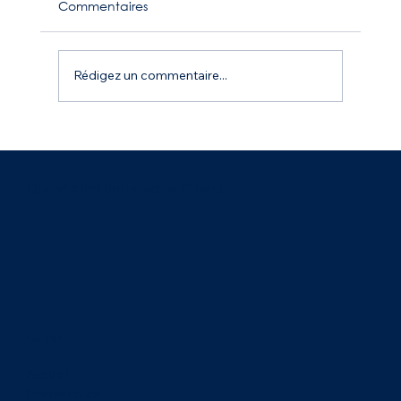
Commentaires
Rédigez un commentaire...
Modernisation Wi-Fi multi-sites : Atlas IP
intervient pour le Groupe Kertrucks
dans le Grand Ouest
Quand Atlas porte, votre IT tient.
MENU
Accueil
Présentation