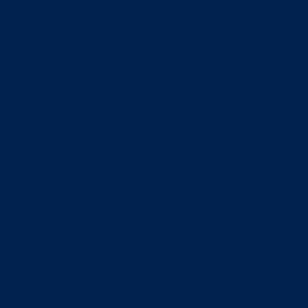
Internet et télécoms
Réseaux et Wi-Fi d'entreprise
Hébergement et infrastructures
Alternative VMware VATES
Cybersécurité
Accompagnement IT
RSSI externalisé
Intégrateur Mayenne 53
Intégrateur Rennes 35
Contact
Regard terrain
Support informatique
NOUS TROUVER
19 Rue de Bray
35510 Cesson-Sévigné
SIÈGE SOCIAL