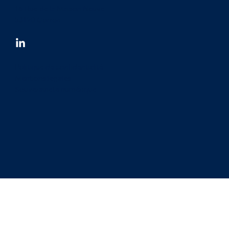
16 Rue de la Maison Neuve
53120 Gorron
Politique de confidentialité
Mentions légales
Souveraineté numérique