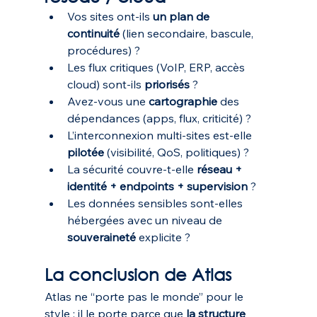
Vos sites ont-ils 
un plan de 
continuité
 (lien secondaire, bascule, 
procédures) ?
Les flux critiques (VoIP, ERP, accès 
cloud) sont-ils 
priorisés
 ?
Avez-vous une 
cartographie
 des 
dépendances (apps, flux, criticité) ?
L’interconnexion multi-sites est-elle 
pilotée
 (visibilité, QoS, politiques) ?
La sécurité couvre-t-elle 
réseau + 
identité + endpoints + supervision
 ?
Les données sensibles sont-elles 
hébergées avec un niveau de 
souveraineté
 explicite ? 
La conclusion de Atlas
Atlas ne “porte pas le monde” pour le 
style : il le porte parce que 
la structure 