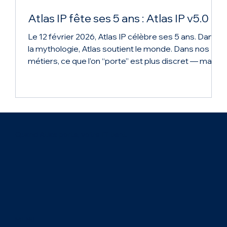
Atlas IP fête ses 5 ans : Atlas IP v5.0
Le 12 février 2026, Atlas IP célèbre ses 5 ans. Dans
la mythologie, Atlas soutient le monde. Dans nos
métiers, ce que l’on “porte” est plus discret — mais
tout aussi essentiel : les fondations techniques qui
permettent aux organisations de fonctionner, de se
sécuriser et de durer. 5 ans de continuité IT, au
service de l’essentiel Depuis 2021, nous
accompagnons les organisations sur des enjeux
concrets : accès internet multi opérateurs, réseau,
Quand Atlas porte, votre IT tient.
infrastructure, cybersécurité, h
MENU