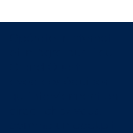
Opérateur Internet
et intégrateur IT du
Grand Ouest —
avec des équipes
qui interviennent en
direct chez vous,
comme un cockpit