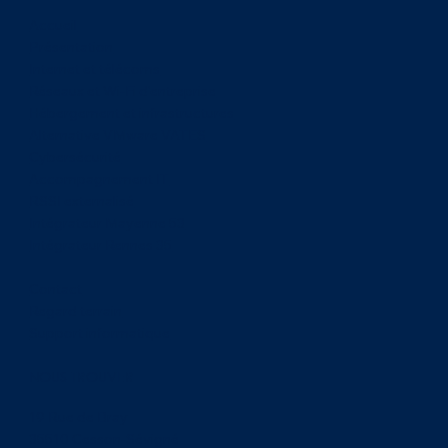
Accueil
Présentation
Internet et télécoms
Réseaux et Wi-Fi d'entreprise
Hébergement et infrastructures
Alternative VMware VATES
Cybersécurité
Accompagnement IT
RSSI externalisé
Intégrateur Mayenne 53
Intégrateur Rennes 35
Contact
Regard terrain
Support informatique
NOUS TROUVER
19 Rue de Bray
35510 Cesson-Sévigné