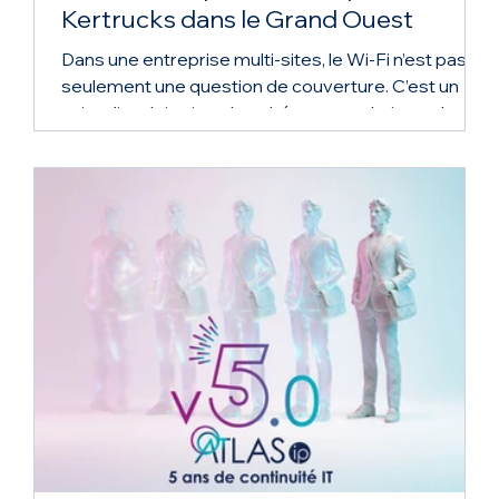
Kertrucks dans le Grand Ouest
Dans une entreprise multi-sites, le Wi-Fi n’est pas
seulement une question de couverture. C’est un
sujet d’exploitation, de cohérence technique, de
sécurité et de continuité de service. C’est encore
plus vrai pour un groupe comme Kertrucks, acteur
du véhicule industriel et utilitaire dans le Grand
Ouest. Le groupe rassemble aujourd’hui 11 entités,
plus de 1 000 collaborateurs et plus de 80
implantations sur le territoire. À cette échelle,
chaque site a ses contraintes : conce