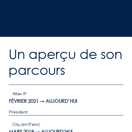
qui ne lâche jamais
la barre.
Un aperçu de son
parcours
Atlas IP
FÉVRIER 2021 → AUJOURD’HUI
Président
CityJet (Paris)
MARS 2018 → AUJOURD’HUI