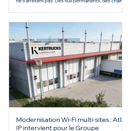
ne s'arrêtent pas. Des flux permanents, des chaînes
d'approvisionnement tendues, des milliers de
décisions opérationnelles par jour. Une heure
d'indisponibilité informatique, et c'est une réaction
en chaîne : livraisons retardées, clients alertés,
pénalités contractuelles. C'est précisément pour
cette raison que le secteur est devenu une cible de
choix pour les cyberattaquants. Et c'est
précisément pour cette raison que la c
Modernisation Wi-Fi multi-sites : Atlas
IP intervient pour le Groupe